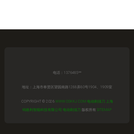
电话：1376485**
地址：上海市奉贤区望园南路1288弄80号1904、1909室
COPYRIGHT © 2026
WWW.OSKKJ.COM
电动剃须刀
上海
钝敢利智能科技有限公司
电动剃须刀
版权所有
SITEMAP