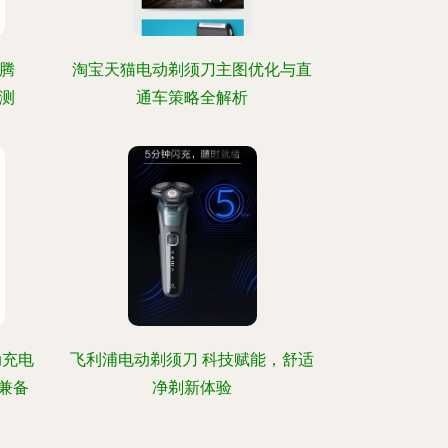
腾
淘宝天猫电动剃须刀主图优化与直
评测
通车策略全解析
动充电
飞利浦电动剃须刀 科技赋能，舒适
兼备
净剃新体验