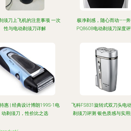
剃须刀上飞机的注意事项 一次
极净剃感，随心而动——奔
性与电动剃须刀详解
PQ8608电动剃须刀深度
特惠 | 经典设计博朗199S-1电
飞科FS831旋转式双刀头电
动剃须刀，性价比之选
剃须刀评测 银色质感与实用