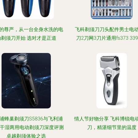
的尊严，从一台全身水洗的电
飞科剃须刀刀头配件男士电
动剃须刀开始 选对才是正道
刀2刀网3刀片通用fs373 339 
浦蜂巢剃须刀S5836与飞利浦
情人节好物分享 飞科博锐电
00干湿两用电动剃须刀深度评测
刀，精湛细节里的温度
卓越剃须体验之选