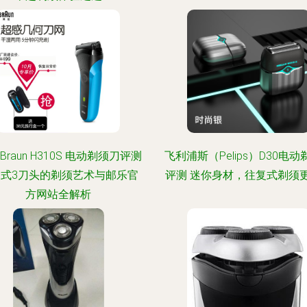
Braun H310S 电动剃须刀评测
飞利浦斯（Pelips）D30电
式3刀头的剃须艺术与邮乐官
评测 迷你身材，往复式剃须
方网站全解析