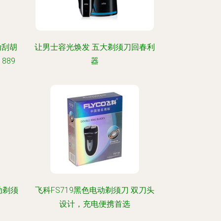
动刮胡
让男士容光焕发 五大剃须刀回春利
889
器
动剃须
飞科FS719黑色电动剃须刀 双刀头
设计，充电便携首选