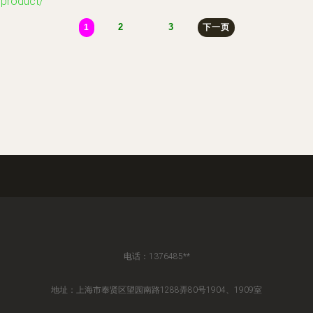
roduct/
2
3
1
下一页
电话：1376485**
地址：上海市奉贤区望园南路1288弄80号1904、1909室