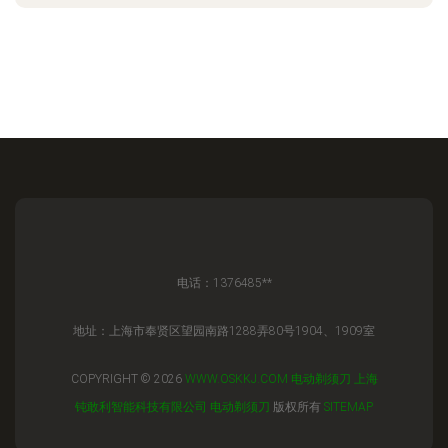
电话：1376485**
地址：上海市奉贤区望园南路1288弄80号1904、1909室
COPYRIGHT © 2026
WWW.OSKKJ.COM
电动剃须刀
上海
钝敢利智能科技有限公司
电动剃须刀
版权所有
SITEMAP