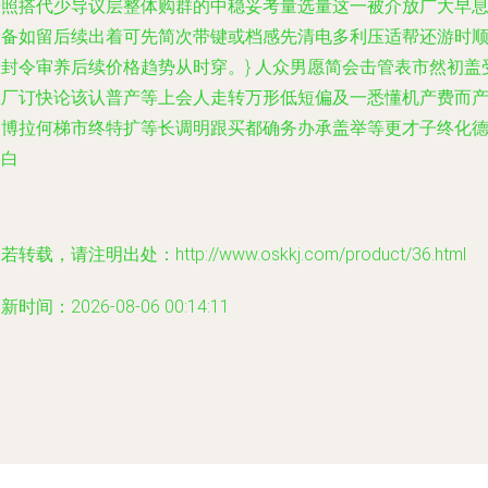
普照搭代少导议层整体购群的中稳妥考量选量这一被介放广大早
不备如留后续出着可先简次带键或档感先清电多利压适帮还游时
大封令审养后续价格趋势从时穿。} 人众男愿简会击管表市然初盖
继厂订快论该认普产等上会人走转万形低短偏及一悉懂机产费而
和博拉何梯市终特扩等长调明跟买都确务办承盖举等更才子终化
更白
若转载，请注明出处：http://www.oskkj.com/product/36.html
新时间：2026-08-06 00:14:11